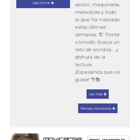
Lee online
sector, maquinaria,
maniobras y todo
lo que ha marcado
estas últimas
semanas. 🏗️ Ponte
cómodo, busca un
rato de sombra… y
disfruta de la
lectura.
¡Esperamos que os
guste! 🌴📚
Lee más
Revista interactiva