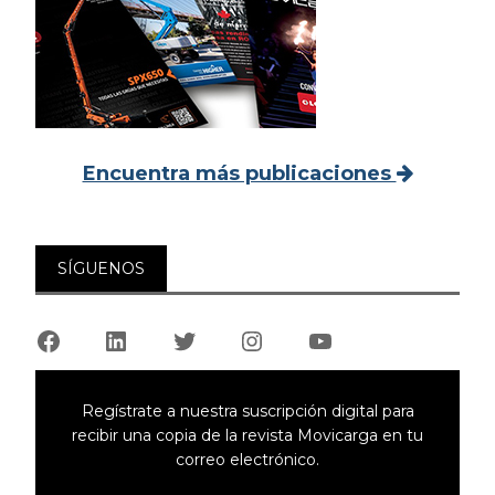
Encuentra más publicaciones
SÍGUENOS
Facebook
LinkedIn
Twitter
Instagram
YouTube
Regístrate a nuestra suscripción digital para
recibir una copia de la revista Movicarga en tu
correo electrónico.