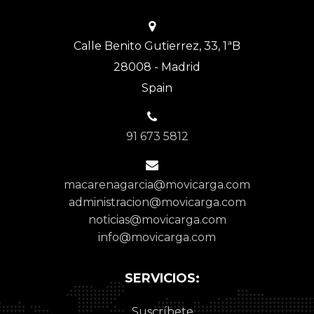
Calle Benito Gutierrez, 33, 1ªB
28008 - Madrid
Spain
91 673 5812
macarenagarcia@movicarga.com
administracion@movicarga.com
noticias@movicarga.com
info@movicarga.com
SERVICIOS:
Suscríbete