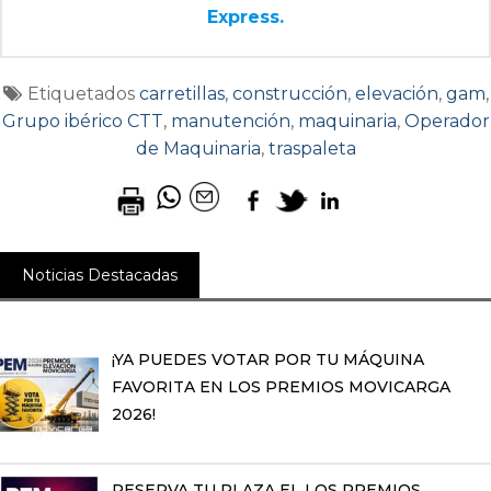
Express.
Etiquetados
carretillas
,
construcción
,
elevación
,
gam
,
Grupo ibérico CTT
,
manutención
,
maquinaria
,
Operador
de Maquinaria
,
traspaleta
Noticias Destacadas
¡YA PUEDES VOTAR POR TU MÁQUINA
FAVORITA EN LOS PREMIOS MOVICARGA
2026!
RESERVA TU PLAZA EL LOS PREMIOS