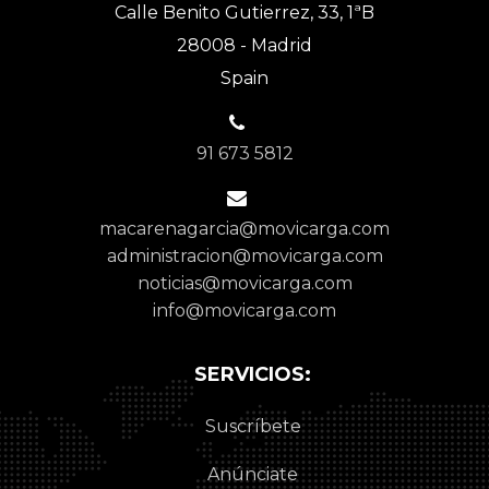
Calle Benito Gutierrez, 33, 1ªB
28008 - Madrid
Spain
91 673 5812
macarenagarcia@movicarga.com
administracion@movicarga.com
noticias@movicarga.com
info@movicarga.com
SERVICIOS:
Suscríbete
Anúnciate