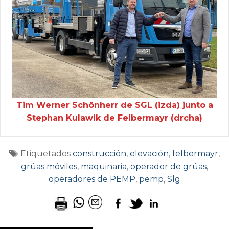
Tim Werner Schönherr de SGL (izda) junto a
Stephan Kulawik de Felbermayr (drcha)
Etiquetados
construcción
,
elevación
,
felbermayr
,
grúas móviles
,
maquinaria
,
operador de grúas
,
operadores de PEMP
,
pemp
,
Slg