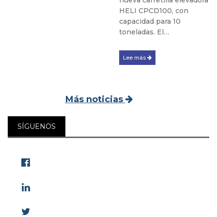
nueva carretilla elevadora
HELI CPCD100, con
capacidad para 10
toneladas. El…
Lee más
Más noticias
SÍGUENOS