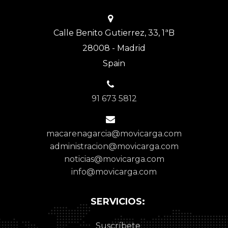
Calle Benito Gutierrez, 33, 1ªB
28008 - Madrid
Spain
91 673 5812
macarenagarcia@movicarga.com
administracion@movicarga.com
noticias@movicarga.com
info@movicarga.com
SERVICIOS:
Suscríbete