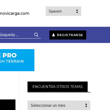
movicarga.com
uscar:
REGISTRARSE
ENCUENTRA OTROS TEMAS
Check
Other