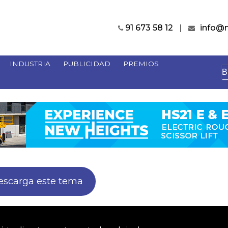
91 673 58 12
info@
INDUSTRIA
PUBLICIDAD
PREMIOS
B
escarga este tema