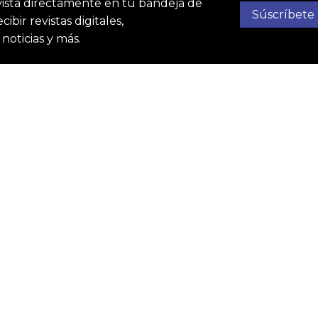
vista directamente en tu bandeja de
Súscríbete
ibir revistas digitales,
noticias y más.