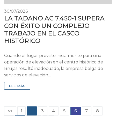
30/07/2026
LA TADANO AC 7.450-1 SUPERA
CON ÉXITO UN COMPLEJO
TRABAJO EN EL CASCO
HISTÓRICO
Cuando el lugar previsto inicialmente para una
operación de elevación en el centro histórico de
Brujas resultó inadecuado, la empresa belga de
servicios de elevación…
LEE MÁS
Paginación
<<
1
…
3
4
5
6
7
8