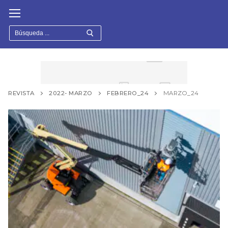
Ir
al
contenido
Buscar:
REVISTA
2022- MARZO
FEBRERO_24
MARZO_24