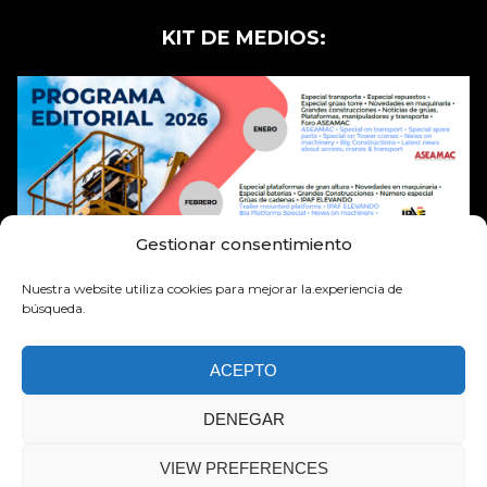
KIT DE MEDIOS:
Gestionar consentimiento
Nuestra website utiliza cookies para mejorar la.experiencia de
búsqueda.
ACEPTO
DENEGAR
MOVICARGA Derechos de autor 2026 –
VIEW PREFERENCES
Política de Cookies
Política de Privacidad