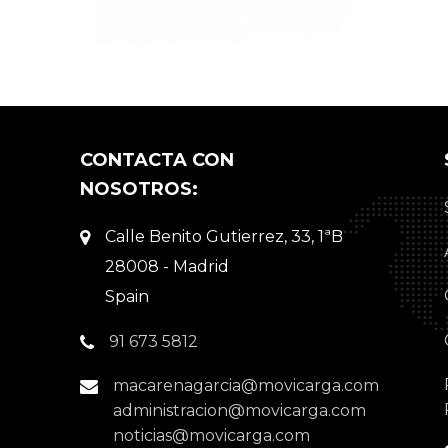
CONTACTA CON
NOSOTROS:
Calle Benito Gutierrez, 33, 1ªB
28008 - Madrid
Spain
91 673 5812
macarenagarcia@movicarga.com
administracion@movicarga.com
noticias@movicarga.com