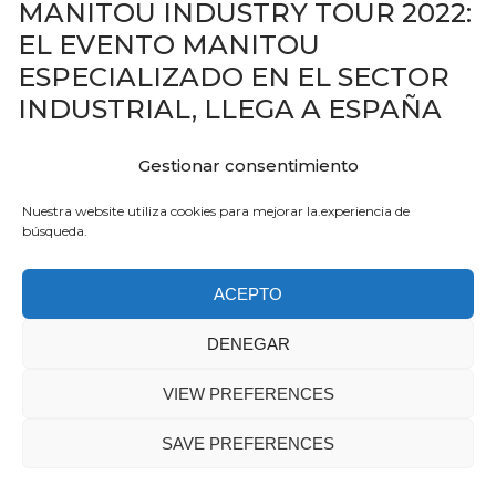
MANITOU INDUSTRY TOUR 2022:
EL EVENTO MANITOU
ESPECIALIZADO EN EL SECTOR
INDUSTRIAL, LLEGA A ESPAÑA
Gestionar consentimiento
Manitou España organizó, los días 24 y 25 de mayo
2022, en sus instalaciones de Alcalá de Henares la
Nuestra website utiliza cookies para mejorar la.experiencia de
etapa española del Manitour Industry Tour…
búsqueda.
LEE MÁS
ACEPTO
DENEGAR
CATEGORÍAS
VIEW PREFERENCES
Categorías
SAVE PREFERENCES