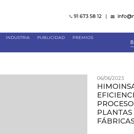
91 673 58 12
info@
INDUSTRIA
PUBLICIDAD
PREMIOS
B
06/06/2023
HIMOINSA
EFICIENC
PROCESOS
PLANTAS 
FÁBRICA