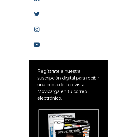
Regístrate a nuestra
suscripción digital para recibir
una copia de la revista
Movicarga en tu correo
electrónico.