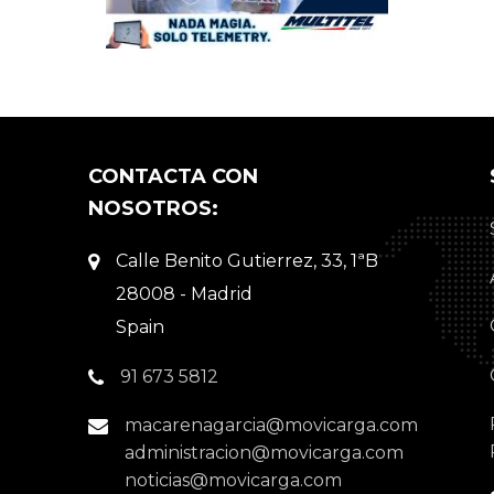
CONTACTA CON
NOSOTROS:
Calle Benito Gutierrez, 33, 1ªB
28008 - Madrid
Spain
91 673 5812
macarenagarcia@movicarga.com
administracion@movicarga.com
noticias@movicarga.com