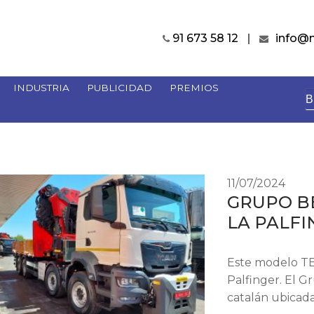
91 673 58 12
info@
INDUSTRIA
PUBLICIDAD
PREMIOS
B
11/07/2024
GRUPO BE
LA PALFIN
Este modelo TEC
Palfinger. El G
catalán ubicad