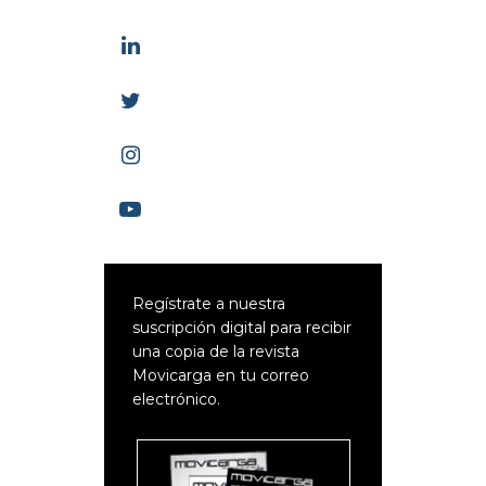
Regístrate a nuestra
suscripción digital para recibir
una copia de la revista
Movicarga en tu correo
electrónico.