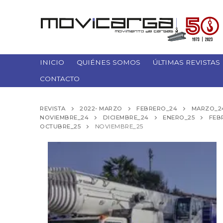
Ir
al
contenido
INICIO
QUIÉNES SOMOS
ÚLTIMAS REVISTAS
CONTACTO
REVISTA
2022- MARZO
FEBRERO_24
MARZO_2
NOVIEMBRE_24
DICIEMBRE_24
ENERO_25
FEB
OCTUBRE_25
NOVIEMBRE_25