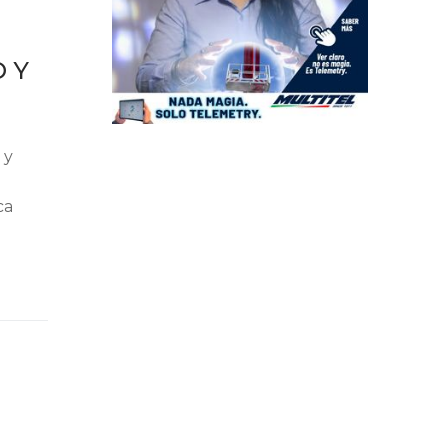
 Y
 y
ca