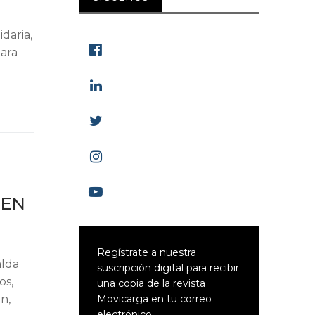
daria,
para
 EN
Regístrate a nuestra
alda
suscripción digital para recibir
os,
una copia de la revista
n,
Movicarga en tu correo
electrónico.