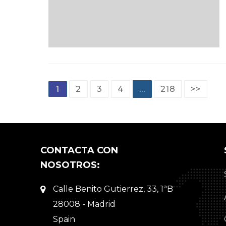
Paginación
1
2
3
4
…
218
>>
de
entradas
CONTACTA CON
NOSOTROS:
Calle Benito Gutierrez, 33, 1ªB
28008 - Madrid
Spain