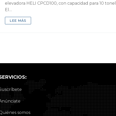
elevadora HELI CPCD100, con capacidad para 10 tonel
El…
LEE MÁS
SERVICIOS:
Suscríbete
Anúnciate
Quiénes somos