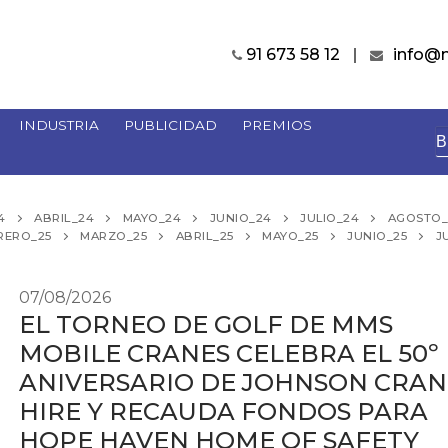
91 673 58 12
info@
INDUSTRIA
PUBLICIDAD
PREMIOS
B
4
ABRIL_24
MAYO_24
JUNIO_24
JULIO_24
AGOSTO_
RERO_25
MARZO_25
ABRIL_25
MAYO_25
JUNIO_25
J
07/08/2026
EL TORNEO DE GOLF DE MMS
MOBILE CRANES CELEBRA EL 50º
ANIVERSARIO DE JOHNSON CRAN
HIRE Y RECAUDA FONDOS PARA
HOPE HAVEN HOME OF SAFETY