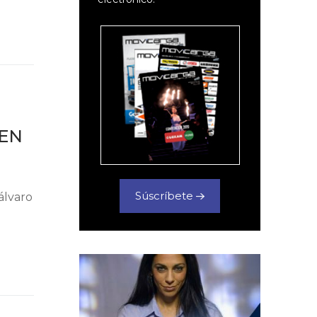
 EN
Súscríbete
álvaro
…